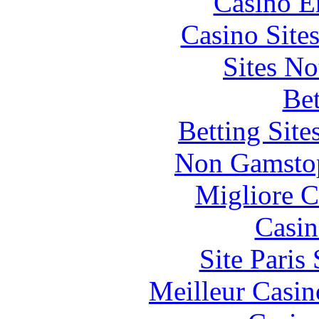
Casino E
Casino Site
Sites N
Bet
Betting Sit
Non Gamstop
Migliore 
Casin
Site Paris
Meilleur Casin