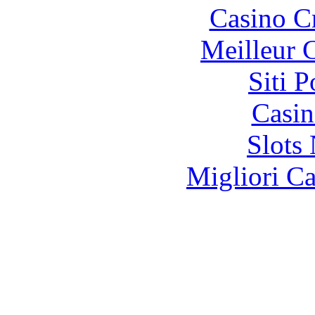
Casino C
Meilleur 
Siti 
Casin
Slot
Migliori 